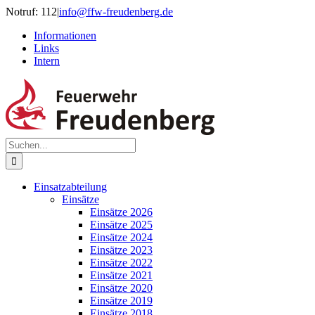
Zum
Notruf: 112
|
info@ffw-freudenberg.de
Inhalt
Informationen
springen
Links
Intern
Suche
nach:
Einsatzabteilung
Einsätze
Einsätze 2026
Einsätze 2025
Einsätze 2024
Einsätze 2023
Einsätze 2022
Einsätze 2021
Einsätze 2020
Einsätze 2019
Einsätze 2018