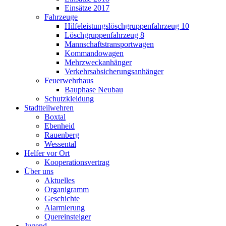
Einsätze 2017
Fahrzeuge
Hilfeleistungslöschgruppenfahrzeug 10
Löschgruppenfahrzeug 8
Mannschaftstransportwagen
Kommandowagen
Mehrzweckanhänger
Verkehrsabsicherungsanhänger
Feuerwehrhaus
Bauphase Neubau
Schutzkleidung
Stadtteilwehren
Boxtal
Ebenheid
Rauenberg
Wessental
Helfer vor Ort
Kooperationsvertrag
Über uns
Aktuelles
Organigramm
Geschichte
Alarmierung
Quereinsteiger
Jugend