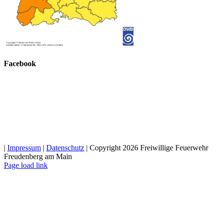
Facebook
|
Impressum
|
Datenschutz
| Copyright 2026 Freiwillige Feuerwehr
Freudenberg am Main
Facebook
Instagram
E-
Page load link
Mail
Nach
oben